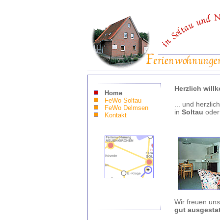
Herzlich will
Home
FeWo Soltau
... und herzli
FeWo Delmsen
in
Soltau
ode
Kontakt
Wir freuen uns
gut ausgesta