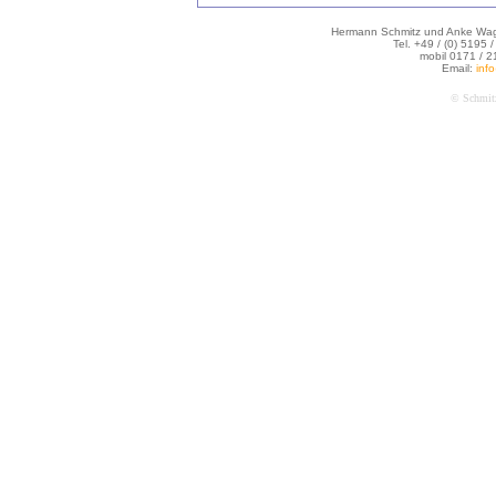
Hermann Schmitz und Anke Wagn
Tel. +49 / (0) 5195 
mobil 0171 / 
Email:
inf
© Schmit